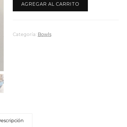
Grande
AGREGAR AL CARRITO
Mar
Azul
cantidad
Categoría:
Bowls
escripción