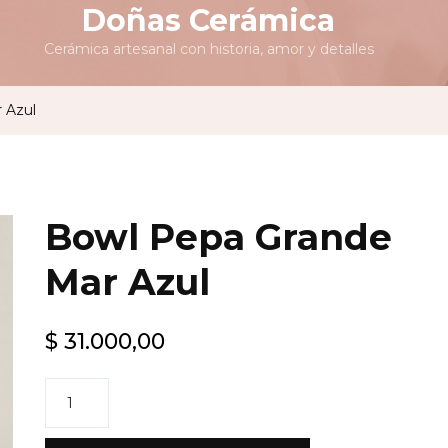
Doñas Cerámica
Cerámica artesanal con historia, amor y detalles
 Azul
Bowl Pepa Grande
Mar Azul
$
31.000,00
Bowl
Pepa