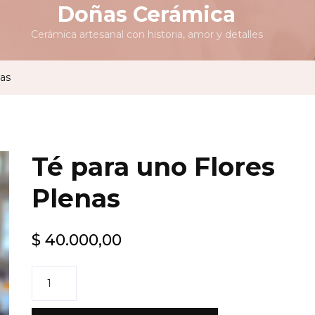
Doñas Cerámica
Cerámica artesanal con historia, amor y detalles
nas
Té para uno Flores
Plenas
$
40.000,00
Té
para