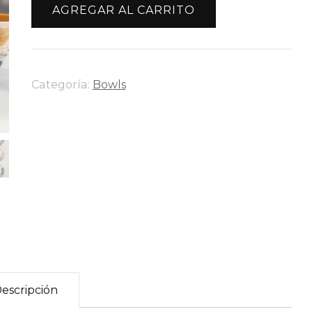
Flores
AGREGAR AL CARRITO
Plenas
cantidad
Categoría:
Bowls
escripción