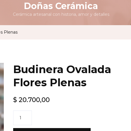
Doñas Cerámica
Cerámica artesanal con historia, amor y detalles
es Plenas
Budinera Ovalada
Flores Plenas
$
20.700,00
Budinera
Ovalada