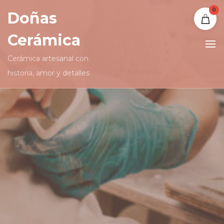
0
Doñas
Cerámica
Cerámica artesanal con
historia, amor y detalles