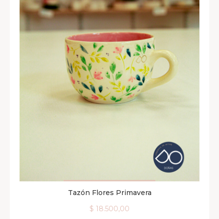
Tazón Flores Primavera
AGREGAR AL CARRITO
$
18.500,00