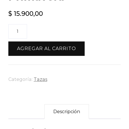
$
15.900,00
Taza
Petit
Flores
AGREGAR AL CARRITO
Primavera
cantidad
Categoría:
Tazas
Descripción