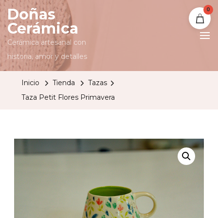
Doñas
0
Cerámica
Cerámica artesanal con
historia, amor y detalles
Inicio
Tienda
Tazas
Taza Petit Flores Primavera