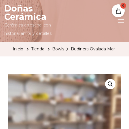
Doñas
0
Cerámica
Cerámica artesanal con
historia, amor y detalles
Inicio
Tienda
Bowls
Budinera Ovalada Mar