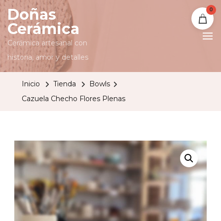
Doñas
0
Cerámica
Cerámica artesanal con
historia, amor y detalles
Inicio
Tienda
Bowls
Cazuela Checho Flores Plenas