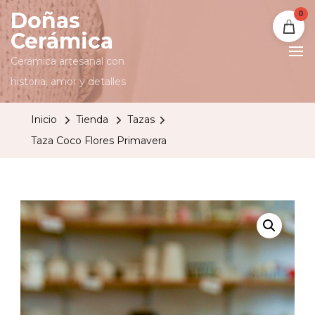
Doñas
0
Cerámica
Cerámica artesanal con
historia, amor y detalles
Inicio
Tienda
Tazas
Taza Coco Flores Primavera