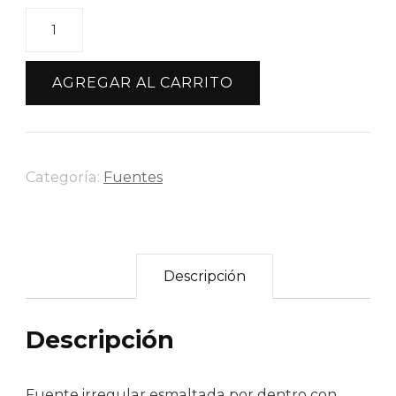
Fuente
Irregular
Larga
AGREGAR AL CARRITO
Flores
Primavera
cantidad
Categoría:
Fuentes
Descripción
Descripción
Fuente irregular esmaltada por dentro con