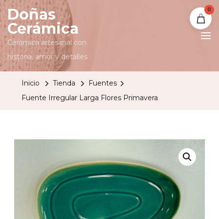
Doñas
0
Cerámica
Cerámica artesanal con
historia, amor y detalles
Inicio
Tienda
Fuentes
Fuente Irregular Larga Flores Primavera