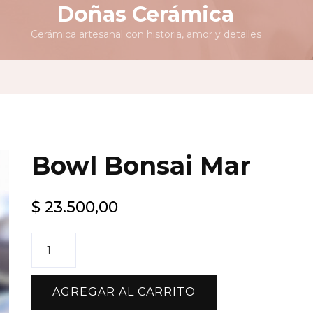
Doñas Cerámica
Cerámica artesanal con historia, amor y detalles
Bowl Bonsai Mar
$
23.500,00
Bowl
Bonsai
Mar
AGREGAR AL CARRITO
cantidad