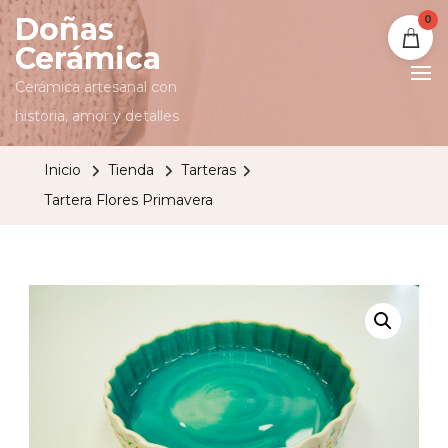
Doñas
0
Cerámica
Cerámica artesanal con
historia, amor y detalles
Inicio
Tienda
Tarteras
Tartera Flores Primavera