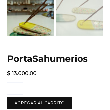
PortaSahumerios
$
13.000,00
PortaSahumerios
cantidad
AGREGAR AL CARRITO