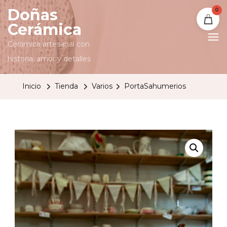
Doñas
0
Cerámica
Cerámica artesanal con
historia, amor y detalles
Inicio
Tienda
Varios
PortaSahumerios