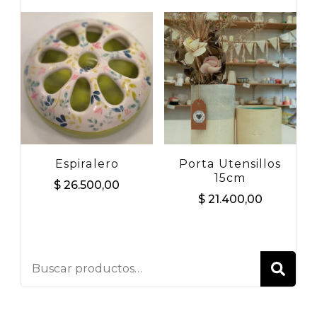
Espiralero
Porta Utensillos
15cm
$
26.500,00
$
21.400,00
BU