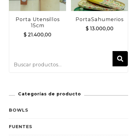
Porta Utensillos
PortaSahumerios
15cm
$
13.000,00
$
21.400,00
BU
Categorías de producto
BOWLS
FUENTES