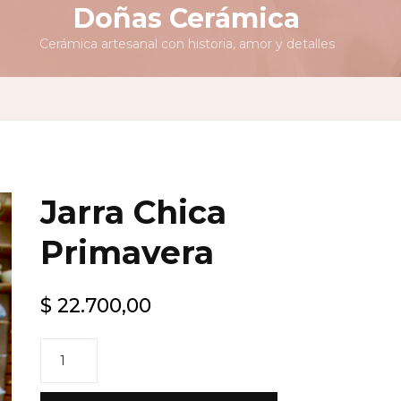
Doñas Cerámica
Cerámica artesanal con historia, amor y detalles
Jarra Chica
Primavera
$
22.700,00
Jarra
Chica