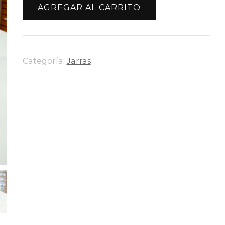
Primavera
AGREGAR AL CARRITO
cantidad
Categoría:
Jarras