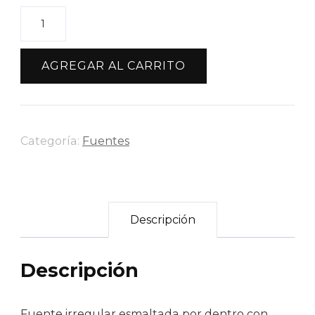
Fuente
Irregular
Baja
AGREGAR AL CARRITO
Flores
Primavera
cantidad
Categoría:
Fuentes
Descripción
Descripción
Fuente irregular esmaltada por dentro con